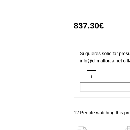
837.30
€
Si quieres solicitar pres
info@climallorca.net
o l
12
People watching this pr