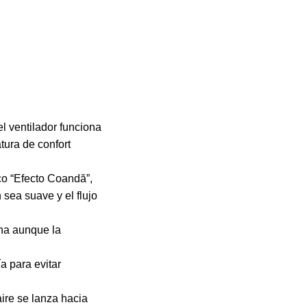
l ventilador funciona
tura de confort
co “Efecto Coandă”,
 sea suave y el flujo
na aunque la
a para evitar
aire se lanza hacia