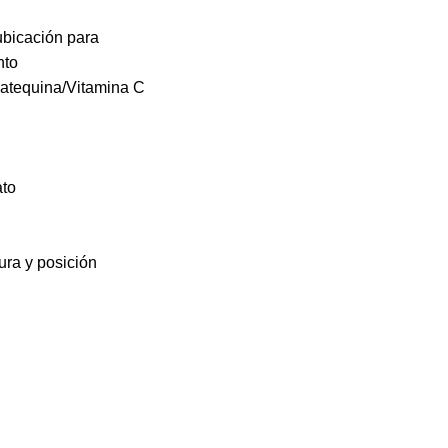
ubicación para
nto
/Catequina/Vitamina C
ato
ra y posición