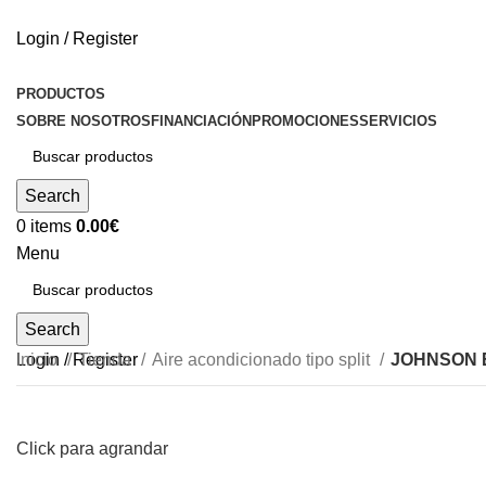
Login / Register
PRODUCTOS
SOBRE NOSOTROS
FINANCIACIÓN
PROMOCIONES
SERVICIOS
Search
0
items
0.00
€
Menu
Search
Login / Register
Inicio
Tienda
Aire acondicionado tipo split
JOHNSON E
Click para agrandar